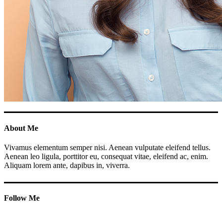
About Me
Vivamus elementum semper nisi. Aenean vulputate eleifend tellus.
Aenean leo ligula, porttitor eu, consequat vitae, eleifend ac, enim.
Aliquam lorem ante, dapibus in, viverra.
Follow Me