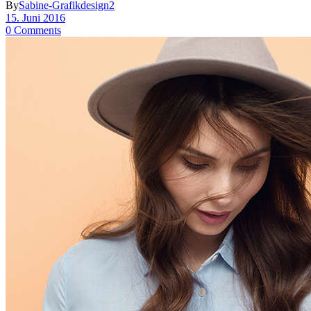
By
Sabine-Grafikdesign2
15. Juni 2016
0 Comments