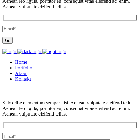
Aenean leo ligula, porttitor eu, consequat vitae eleifend ac, enim.
Aenean vulputate eleifend tellus.
Home
Portfolio
About
Kontakt
Subscribe elementum semper nisi. Aenean vulputate eleifend tellus.
Aenean leo ligula, porttitor eu, consequat vitae eleifend ac, enim.
Aenean vulputate eleifend tellus.