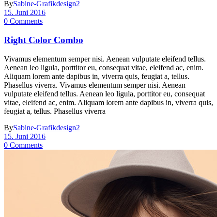
By
Sabine-Grafikdesign2
15. Juni 2016
0 Comments
Right Color Combo
Vivamus elementum semper nisi. Aenean vulputate eleifend tellus.
Aenean leo ligula, porttitor eu, consequat vitae, eleifend ac, enim.
Aliquam lorem ante dapibus in, viverra quis, feugiat a, tellus.
Phasellus viverra. Vivamus elementum semper nisi. Aenean
vulputate eleifend tellus. Aenean leo ligula, porttitor eu, consequat
vitae, eleifend ac, enim. Aliquam lorem ante dapibus in, viverra quis,
feugiat a, tellus. Phasellus viverra
By
Sabine-Grafikdesign2
15. Juni 2016
0 Comments