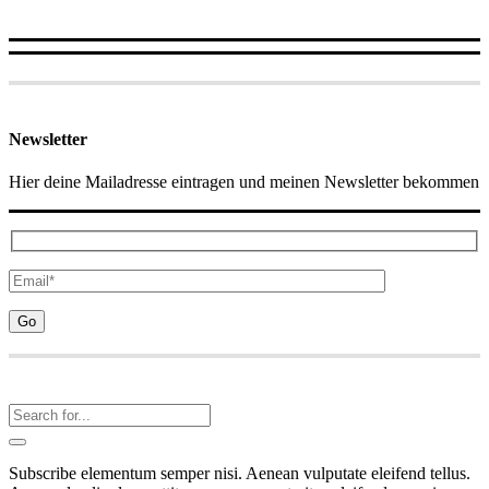
Newsletter
Hier deine Mailadresse eintragen und meinen Newsletter bekommen
Subscribe elementum semper nisi. Aenean vulputate eleifend tellus.