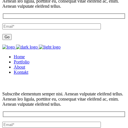
Aenean leo ligula, porttitor eu, consequat vitae eleifend ac, enim.
Aenean vulputate eleifend tellus.
Home
Portfolio
About
Kontakt
Subscribe elementum semper nisi. Aenean vulputate eleifend tellus.
Aenean leo ligula, porttitor eu, consequat vitae eleifend ac, enim.
Aenean vulputate eleifend tellus.