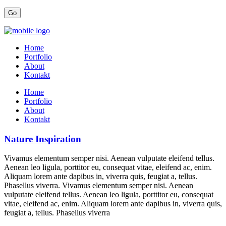
Home
Portfolio
About
Kontakt
Home
Portfolio
About
Kontakt
Nature Inspiration
Vivamus elementum semper nisi. Aenean vulputate eleifend tellus.
Aenean leo ligula, porttitor eu, consequat vitae, eleifend ac, enim.
Aliquam lorem ante dapibus in, viverra quis, feugiat a, tellus.
Phasellus viverra. Vivamus elementum semper nisi. Aenean
vulputate eleifend tellus. Aenean leo ligula, porttitor eu, consequat
vitae, eleifend ac, enim. Aliquam lorem ante dapibus in, viverra quis,
feugiat a, tellus. Phasellus viverra