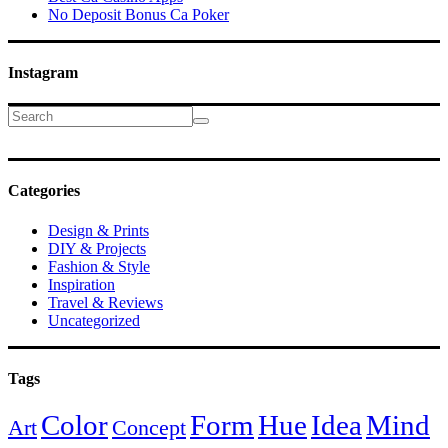
No Deposit Bonus Ca Poker
Instagram
Search
Categories
Design & Prints
DIY & Projects
Fashion & Style
Inspiration
Travel & Reviews
Uncategorized
Tags
Color
Form
Hue
Idea
Mind
Art
Concept